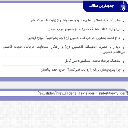
جدیدترین مطالب
امام رضا علیه السلام از ما چه می‌خواهد؟ راهی از زیارت تا معیت امام
ایران اباعبدالله نماهنگ جدید حاج حسین سیب سرخی
حاج احمد پناهیان: در حرم امام حسین (ع) چه بخواهیم؟ | ویژه اربعین
دیدار با حضرت اباعبدالله الحسین (ع) و راهکار استجابت حاجات/ حجت الاسلام
میرهاشم حسینی
نماهنگ یوحنا؛ محمد اسداللهی+متن کامل
چرا پیروزی‌های بزرگ را روایت نمی‌کنیم؟ | حاج احمد پناهیان
[rev_slider alias="slider-1" slidertitle="Slider 1"][/rev_slider]