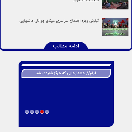
اشکفتک +تصویر
گزارش ویژه اجتماع سراسری میثاق جوانان عاشورایی
ادامه مطالب
فیلم// هشدارهایی که هرگز شنیده نشد