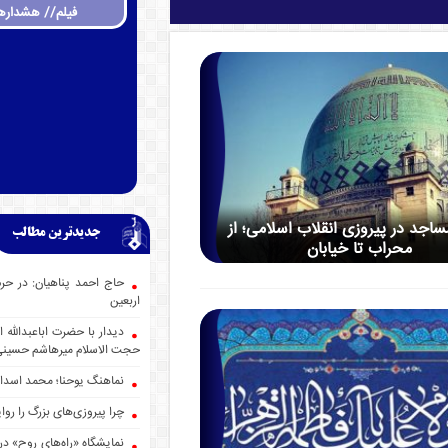
فیلم// هشداره
جد در پیروزی انقلاب اسلامی؛ از
جدیدترین مطالب
محراب تا خیابان
حاج احمد پناهیان: در حر
اربعین
دیدار با حضرت اباعبدالله
حجت الاسلام میرهاشم حسین
نماهنگ یوحنا؛ محمد اسدا
چرا پیروزی‌های بزرگ را روا
نمایشگاه «راه‌های روح» در 