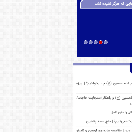
ایی که هرگز شنیده نشد
م امام حسین (ع) چه بخواهیم؟ | ویژه
 الحسین (ع) و راهکار استجابت حاجات/
ی
للهی+متن کامل
یت نمی‌کنیم؟ | حاج احمد پناهیان
وین | مقایسه پیاده‌روی اربعین و کامینو