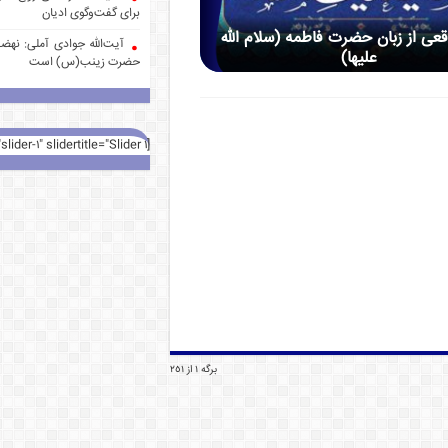
برای گفت‌وگوی ادیان
عی از زبان حضرت فاطمه (سلام الله
آیت‌الله جوادی آملی: نهضت
علیها)
حضرت زینب(س) است
[rev_slider alias="slider-1" slidertitle="Slider 1"][/rev_slider]
برگه 1 از 251