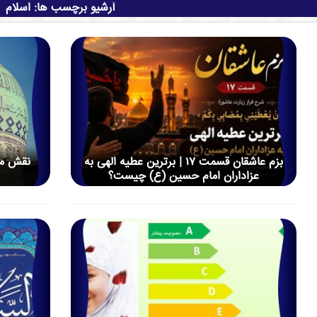
آرشیو برچسب ها:
اسلام
بزم عاشقان قسمت ۱۷ | برترین عطیه الهی به
نقش مسا
عزاداران امام حسین (ع) چیست؟