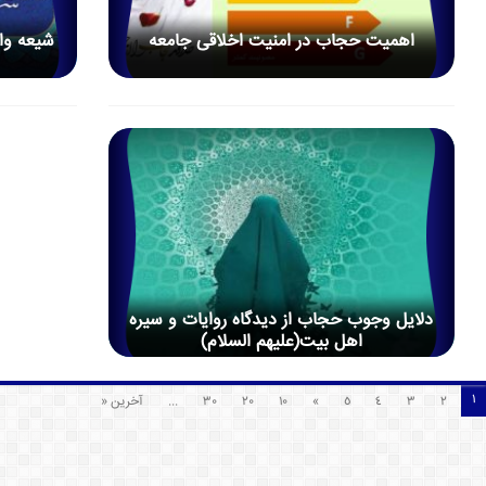
اهمیت حجاب در امنیت اخلاقی جامعه
شیعه واق
دلایل وجوب حجاب از دیدگاه روایات و سیره
اهل بیت(علیهم السلام)
1
2
3
4
5
»
10
20
30
...
آخرین «