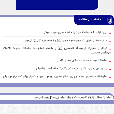
جدیدترین مطالب
ایران اباعبدالله نماهنگ جدید حاج حسین سیب سرخی
حاج احمد پناهیان: در حرم امام حسین (ع) چه بخواهیم؟ | ویژه اربعین
دیدار با حضرت اباعبدالله الحسین (ع) و راهکار استجابت حاجات/ حجت الاسلام
میرهاشم حسینی
نماهنگ یوحنا؛ محمد اسداللهی+متن کامل
چرا پیروزی‌های بزرگ را روایت نمی‌کنیم؟ | حاج احمد پناهیان
نمایشگاه «راه‌های روح» در وین | مقایسه پیاده‌روی اربعین و کامینو برای گفت‌وگوی ادیان
[rev_slider alias="slider-1" slidertitle="Slider 1"][/rev_slider]