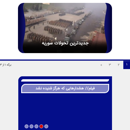
جدیدترین تحولات سوریه
1
»
3
2
برگه 1 از 3
فیلم// هشدارهایی که هرگز شنیده نشد