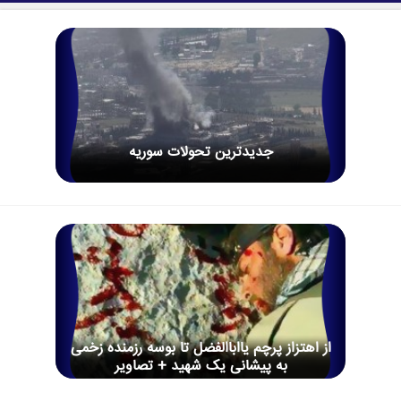
جدیدترین تحولات سوریه
از اهتزاز پرچم یااباالفضل تا بوسه رزمنده زخمی
به پیشانی یک شهید + تصاویر