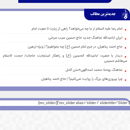
جدیدترین مطالب
امام رضا علیه السلام از ما چه می‌خواهد؟ راهی از زیارت تا معیت امام
ایران اباعبدالله نماهنگ جدید حاج حسین سیب سرخی
حاج احمد پناهیان: در حرم امام حسین (ع) چه بخواهیم؟ | ویژه اربعین
دیدار با حضرت اباعبدالله الحسین (ع) و راهکار استجابت حاجات/ حجت الاسلام
میرهاشم حسینی
نماهنگ یوحنا؛ محمد اسداللهی+متن کامل
چرا پیروزی‌های بزرگ را روایت نمی‌کنیم؟ | حاج احمد پناهیان
[rev_slider alias="slider-1" slidertitle="Slider 1"][/rev_slider]