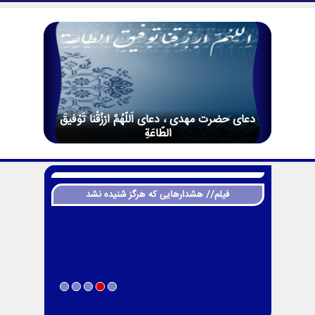
دعای حضرت مهدی ، دعای اَللّهُمَّ ارْزُقْنا تَوْفيقَ
الطّاعَةِ
فیلم// هشدارهایی که هرگز شنیده نشد