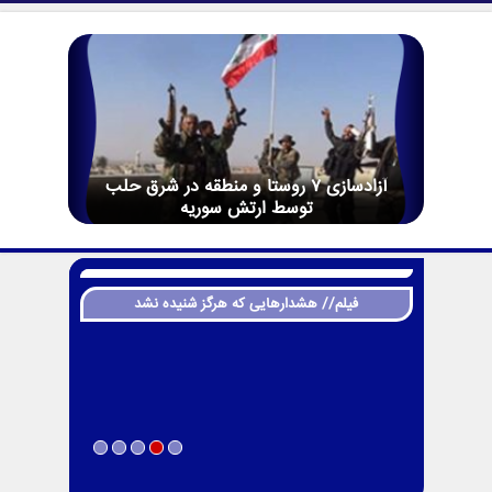
آزادسازی 7 روستا و منطقه در شرق حلب
توسط ارتش سوریه
فیلم// هشدارهایی که هرگز شنیده نشد