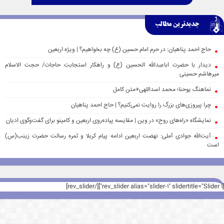
جدیدترین مطالب
حاج احمد پناهیان: در حرم امام حسین (ع) چه بخواهیم؟ | ویژه اربعین
دیدار با حضرت اباعبدالله الحسین (ع) و راهکار استجابت حاجات/ حجت الاسلام
میرهاشم حسینی
نماهنگ یوحنا؛ محمد اسداللهی+متن کامل
چرا پیروزی‌های بزرگ را روایت نمی‌کنیم؟ | حاج احمد پناهیان
نمایشگاه «راه‌های روح» در وین | مقایسه پیاده‌روی اربعین و کامینو برای گفت‌وگوی ادیان
آیت‌الله جوادی آملی: نهضت اربعین ادامه پیام کربلا و ثمره رسالت حضرت زینب(س)
است
[rev_slider alias="slider-1" slidertitle="Slider 1"][/rev_slider]