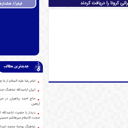
نی کرونا را دریافت کردند
فیلم// هشداره
جدیدترین مطالب
امام رضا علیه السلام از ما 
ایران اباعبدالله نماهنگ
حاج احمد پناهیان: در حر
اربعین
دیدار با حضرت اباعبدالله
حجت الاسلام میرهاشم حسین
نماهنگ یوحنا؛ محمد اسدا