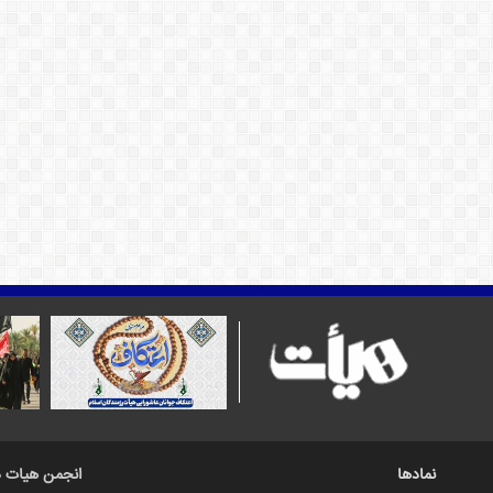
نمادها
انجمن هیات د