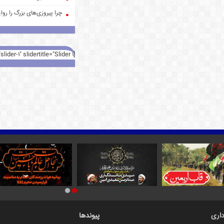
چرا پیروزی‌های بزرگ را روا
[rev_slider alias="slider-1" slidertitle="Slider 1"][/rev_slider]
اری
پیوندها