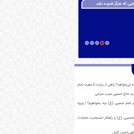
ایی که هرگز شنیده نشد
چه می‌خواهد؟ راهی از زیارت تا معیت امام
 جدید حاج حسین سیب سرخی
م امام حسین (ع) چه بخواهیم؟ | ویژه
 الحسین (ع) و راهکار استجابت حاجات/
ی
للهی+متن کامل