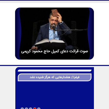
صوت قرائت دعای کمیل حاج محمود کریمی
فیلم// هشدارهایی که هرگز شنیده نشد