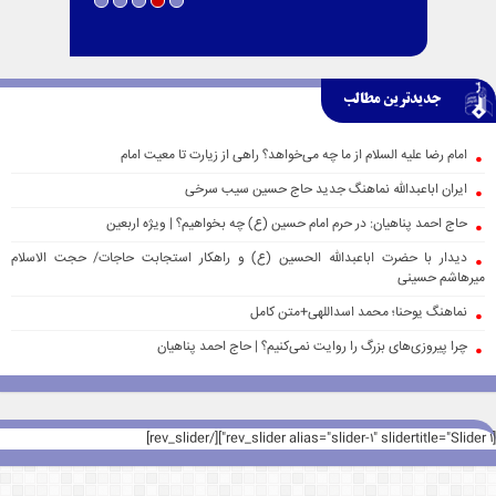
جدیدترین مطالب
امام رضا علیه السلام از ما چه می‌خواهد؟ راهی از زیارت تا معیت امام
ایران اباعبدالله نماهنگ جدید حاج حسین سیب سرخی
حاج احمد پناهیان: در حرم امام حسین (ع) چه بخواهیم؟ | ویژه اربعین
دیدار با حضرت اباعبدالله الحسین (ع) و راهکار استجابت حاجات/ حجت الاسلام
میرهاشم حسینی
نماهنگ یوحنا؛ محمد اسداللهی+متن کامل
چرا پیروزی‌های بزرگ را روایت نمی‌کنیم؟ | حاج احمد پناهیان
[rev_slider alias="slider-1" slidertitle="Slider 1"][/rev_slider]