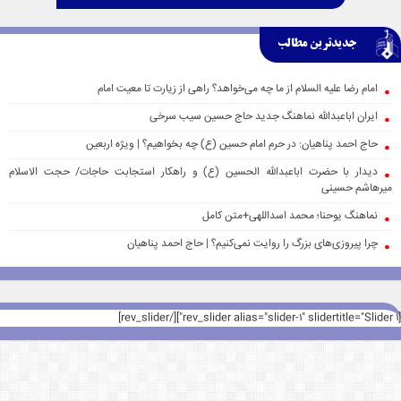
جدیدترین مطالب
امام رضا علیه السلام از ما چه می‌خواهد؟ راهی از زیارت تا معیت امام
ایران اباعبدالله نماهنگ جدید حاج حسین سیب سرخی
حاج احمد پناهیان: در حرم امام حسین (ع) چه بخواهیم؟ | ویژه اربعین
دیدار با حضرت اباعبدالله الحسین (ع) و راهکار استجابت حاجات/ حجت الاسلام
میرهاشم حسینی
نماهنگ یوحنا؛ محمد اسداللهی+متن کامل
چرا پیروزی‌های بزرگ را روایت نمی‌کنیم؟ | حاج احمد پناهیان
[rev_slider alias="slider-1" slidertitle="Slider 1"][/rev_slider]