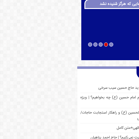
ایی که هرگز شنیده نشد
 جدید حاج حسین سیب سرخی
م امام حسین (ع) چه بخواهیم؟ | ویژه
 الحسین (ع) و راهکار استجابت حاجات/
ی
للهی+متن کامل
یت نمی‌کنیم؟ | حاج احمد پناهیان