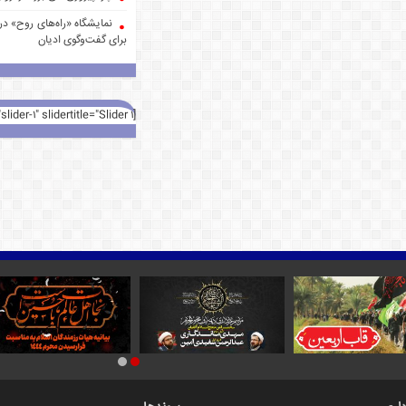
نمایشگاه «راه‌های روح» در 
برای گفت‌وگوی ادیان
[rev_slider alias="slider-1" slidertitle="Slider 1"][/rev_slider]