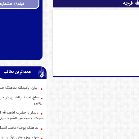
له فرجه
فیلم// هشداره
جدیدترین مطالب
ایران اباعبدالله نماهنگ
حاج احمد پناهیان: در حر
اربعین
دیدار با حضرت اباعبدالله
حجت الاسلام میرهاشم حسین
نماهنگ یوحنا؛ محمد اسدا
چرا پیروزی‌های بزرگ را روا