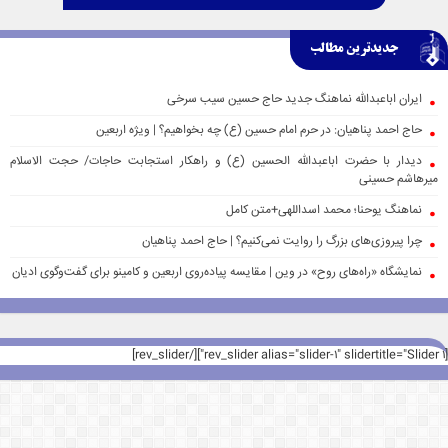
جدیدترین مطالب
ایران اباعبدالله نماهنگ جدید حاج حسین سیب سرخی
حاج احمد پناهیان: در حرم امام حسین (ع) چه بخواهیم؟ | ویژه اربعین
دیدار با حضرت اباعبدالله الحسین (ع) و راهکار استجابت حاجات/ حجت الاسلام
میرهاشم حسینی
نماهنگ یوحنا؛ محمد اسداللهی+متن کامل
چرا پیروزی‌های بزرگ را روایت نمی‌کنیم؟ | حاج احمد پناهیان
نمایشگاه «راه‌های روح» در وین | مقایسه پیاده‌روی اربعین و کامینو برای گفت‌وگوی ادیان
[rev_slider alias="slider-1" slidertitle="Slider 1"][/rev_slider]