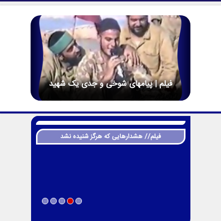
فیلم | پیامهای شوخی و جدی یک شهید
فیلم// هشدارهایی که هرگز شنیده نشد