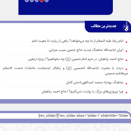
جدیدترین مطالب
امام رضا علیه السلام از ما چه می‌خواهد؟ راهی از زیارت تا معیت امام
ایران اباعبدالله نماهنگ جدید حاج حسین سیب سرخی
حاج احمد پناهیان: در حرم امام حسین (ع) چه بخواهیم؟ | ویژه اربعین
دیدار با حضرت اباعبدالله الحسین (ع) و راهکار استجابت حاجات/ حجت الاسلام
میرهاشم حسینی
نماهنگ یوحنا؛ محمد اسداللهی+متن کامل
چرا پیروزی‌های بزرگ را روایت نمی‌کنیم؟ | حاج احمد پناهیان
[rev_slider alias="slider-1" slidertitle="Slider 1"][/rev_slider]