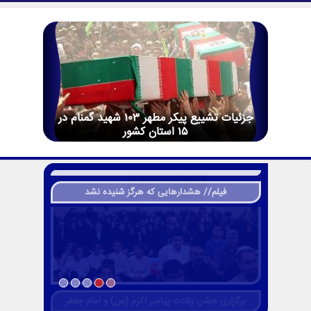
جزئیات تشییع پیکر مطهر ۱۰۳ شهید گمنام در
۱۵ استان کشور
فیلم// هشدارهایی که هرگز شنیده نشد