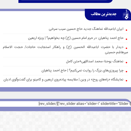
جدیدترین مطالب
ایران اباعبدالله نماهنگ جدید حاج حسین سیب سرخی
حاج احمد پناهیان: در حرم امام حسین (ع) چه بخواهیم؟ | ویژه اربعین
دیدار با حضرت اباعبدالله الحسین (ع) و راهکار استجابت حاجات/ حجت الاسلام
میرهاشم حسینی
نماهنگ یوحنا؛ محمد اسداللهی+متن کامل
چرا پیروزی‌های بزرگ را روایت نمی‌کنیم؟ | حاج احمد پناهیان
نمایشگاه «راه‌های روح» در وین | مقایسه پیاده‌روی اربعین و کامینو برای گفت‌وگوی ادیان
[rev_slider alias="slider-1" slidertitle="Slider 1"][/rev_slider]