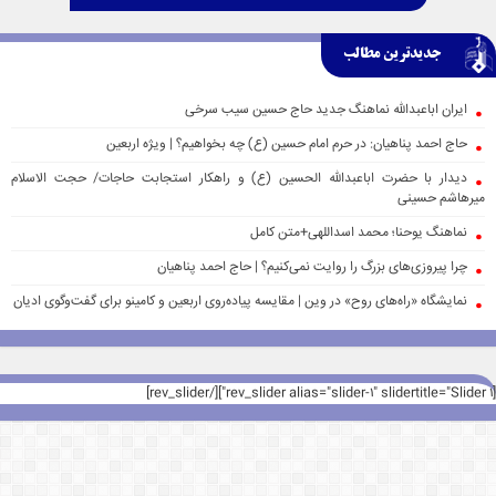
جدیدترین مطالب
ایران اباعبدالله نماهنگ جدید حاج حسین سیب سرخی
حاج احمد پناهیان: در حرم امام حسین (ع) چه بخواهیم؟ | ویژه اربعین
دیدار با حضرت اباعبدالله الحسین (ع) و راهکار استجابت حاجات/ حجت الاسلام
میرهاشم حسینی
نماهنگ یوحنا؛ محمد اسداللهی+متن کامل
چرا پیروزی‌های بزرگ را روایت نمی‌کنیم؟ | حاج احمد پناهیان
نمایشگاه «راه‌های روح» در وین | مقایسه پیاده‌روی اربعین و کامینو برای گفت‌وگوی ادیان
[rev_slider alias="slider-1" slidertitle="Slider 1"][/rev_slider]