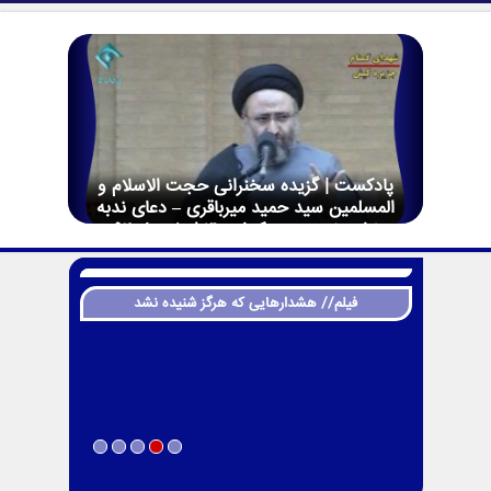
پادکست | گزیده سخنرانی حجت الاسلام و
المسلمین سید حمید میرباقری – دعای ندبه
پخش زنده جزیره کیش- 16 اسفندماه 92 –
ولادت حضرت زینب (سلام الله علیها)
فیلم// هشدارهایی که هرگز شنیده نشد