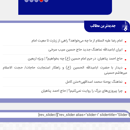
جدیدترین مطالب
امام رضا علیه السلام از ما چه می‌خواهد؟ راهی از زیارت تا معیت امام
ایران اباعبدالله نماهنگ جدید حاج حسین سیب سرخی
حاج احمد پناهیان: در حرم امام حسین (ع) چه بخواهیم؟ | ویژه اربعین
دیدار با حضرت اباعبدالله الحسین (ع) و راهکار استجابت حاجات/ حجت الاسلام
میرهاشم حسینی
نماهنگ یوحنا؛ محمد اسداللهی+متن کامل
چرا پیروزی‌های بزرگ را روایت نمی‌کنیم؟ | حاج احمد پناهیان
[rev_slider alias="slider-1" slidertitle="Slider 1"][/rev_slider]