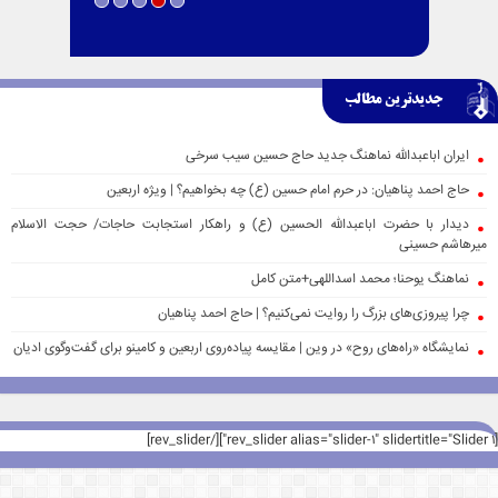
جدیدترین مطالب
ایران اباعبدالله نماهنگ جدید حاج حسین سیب سرخی
حاج احمد پناهیان: در حرم امام حسین (ع) چه بخواهیم؟ | ویژه اربعین
دیدار با حضرت اباعبدالله الحسین (ع) و راهکار استجابت حاجات/ حجت الاسلام
میرهاشم حسینی
نماهنگ یوحنا؛ محمد اسداللهی+متن کامل
چرا پیروزی‌های بزرگ را روایت نمی‌کنیم؟ | حاج احمد پناهیان
نمایشگاه «راه‌های روح» در وین | مقایسه پیاده‌روی اربعین و کامینو برای گفت‌وگوی ادیان
[rev_slider alias="slider-1" slidertitle="Slider 1"][/rev_slider]