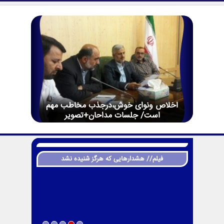
اخلاص ونوای خوش،درجذب مخاطب مهم
است/ جلسات مداحان+تصویر
فیلم// هشدارهایی که هرگز شنیده نشد