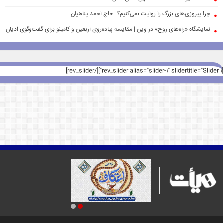
چرا پیروزی‌های بزرگ را روایت نمی‌کنیم؟ | حاج احمد پناهیان
نمایشگاه «راه‌های روح» در وین | مقایسه پیاده‌روی اربعین و کامینو برای گفت‌وگوی ادیان
[rev_slider alias="slider-1" slidertitle="Slider 1"][/rev_slider]