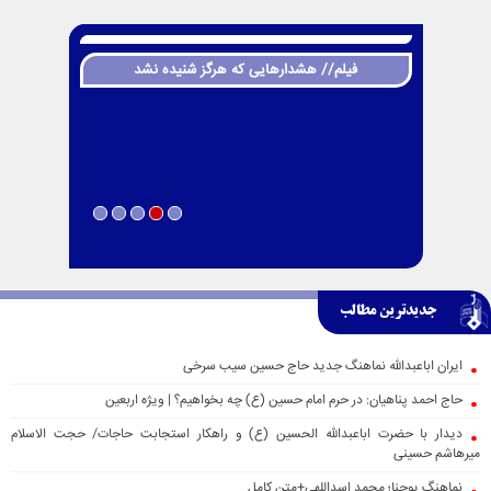
فیلم// هشدارهایی که هرگز شنیده نشد
جدیدترین مطالب
ایران اباعبدالله نماهنگ جدید حاج حسین سیب سرخی
حاج احمد پناهیان: در حرم امام حسین (ع) چه بخواهیم؟ | ویژه اربعین
دیدار با حضرت اباعبدالله الحسین (ع) و راهکار استجابت حاجات/ حجت الاسلام
میرهاشم حسینی
نماهنگ یوحنا؛ محمد اسداللهی+متن کامل