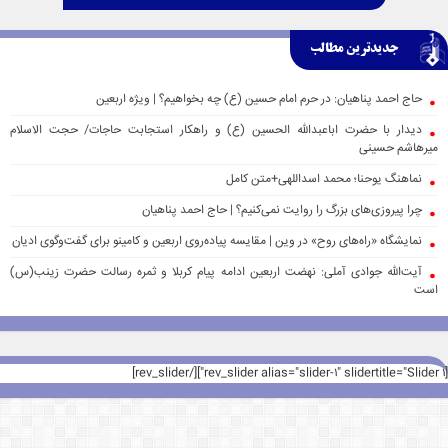
جدیدترین مطالب
حاج احمد پناهیان: در حرم امام حسین (ع) چه بخواهیم؟ | ویژه اربعین
دیدار با حضرت اباعبدالله الحسین (ع) و راهکار استجابت حاجات/ حجت الاسلام
میرهاشم حسینی
نماهنگ یوحنا؛ محمد اسداللهی+متن کامل
چرا پیروزی‌های بزرگ را روایت نمی‌کنیم؟ | حاج احمد پناهیان
نمایشگاه «راه‌های روح» در وین | مقایسه پیاده‌روی اربعین و کامینو برای گفت‌وگوی ادیان
آیت‌الله جوادی آملی: نهضت اربعین ادامه پیام کربلا و ثمره رسالت حضرت زینب(س)
است
[rev_slider alias="slider-1" slidertitle="Slider 1"][/rev_slider]