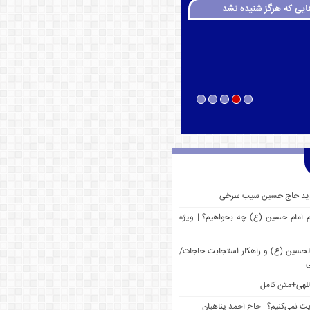
ایی که هرگز شنیده نشد
 جدید حاج حسین سیب سرخی
م امام حسین (ع) چه بخواهیم؟ | ویژه
 الحسین (ع) و راهکار استجابت حاجات/
ی
للهی+متن کامل
یت نمی‌کنیم؟ | حاج احمد پناهیان