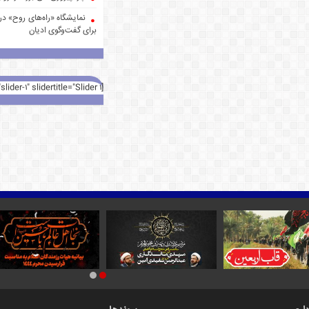
نمایشگاه «راه‌های روح» در 
برای گفت‌وگوی ادیان
[rev_slider alias="slider-1" slidertitle="Slider 1"][/rev_slider]