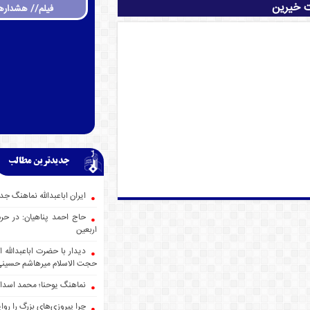
ت خیرین
فیلم// هشداره
جدیدترین مطالب
ایران اباعبدالله نماهنگ
حاج احمد پناهیان: در حر
اربعین
دیدار با حضرت اباعبدالله
حجت الاسلام میرهاشم حسین
نماهنگ یوحنا؛ محمد اسدا
چرا پیروزی‌های بزرگ را روا