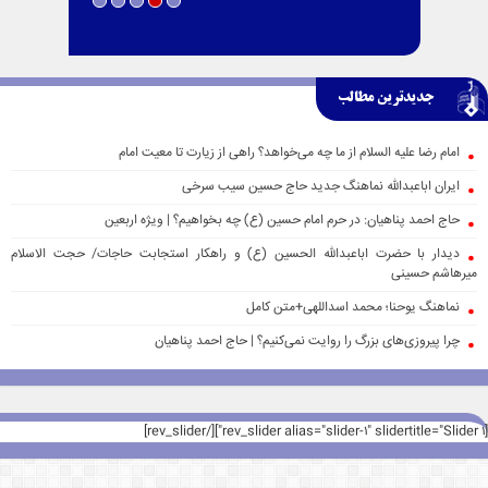
جدیدترین مطالب
امام رضا علیه السلام از ما چه می‌خواهد؟ راهی از زیارت تا معیت امام
ایران اباعبدالله نماهنگ جدید حاج حسین سیب سرخی
حاج احمد پناهیان: در حرم امام حسین (ع) چه بخواهیم؟ | ویژه اربعین
دیدار با حضرت اباعبدالله الحسین (ع) و راهکار استجابت حاجات/ حجت الاسلام
میرهاشم حسینی
نماهنگ یوحنا؛ محمد اسداللهی+متن کامل
چرا پیروزی‌های بزرگ را روایت نمی‌کنیم؟ | حاج احمد پناهیان
[rev_slider alias="slider-1" slidertitle="Slider 1"][/rev_slider]