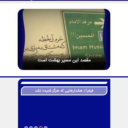
مقصد اين مسير بهشت است
فیلم// هشدارهایی که هرگز شنیده نشد