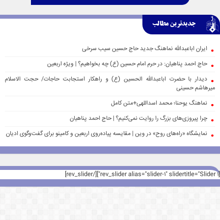
جدیدترین مطالب
ایران اباعبدالله نماهنگ جدید حاج حسین سیب سرخی
حاج احمد پناهیان: در حرم امام حسین (ع) چه بخواهیم؟ | ویژه اربعین
دیدار با حضرت اباعبدالله الحسین (ع) و راهکار استجابت حاجات/ حجت الاسلام
میرهاشم حسینی
نماهنگ یوحنا؛ محمد اسداللهی+متن کامل
چرا پیروزی‌های بزرگ را روایت نمی‌کنیم؟ | حاج احمد پناهیان
نمایشگاه «راه‌های روح» در وین | مقایسه پیاده‌روی اربعین و کامینو برای گفت‌وگوی ادیان
[rev_slider alias="slider-1" slidertitle="Slider 1"][/rev_slider]