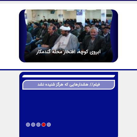
آبروی کوچه، افتخار محله گندمکار
فیلم// هشدارهایی که هرگز شنیده نشد