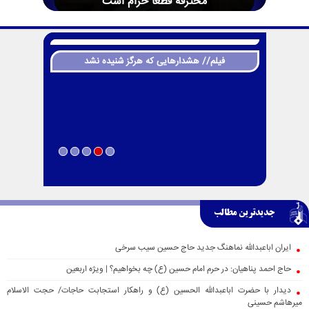
محترقه قطعا حرام است
فیلم// هشدارهایی که هرگز شنیده نشد
جدیدترین مطالب
ایران اباعبدالله نماهنگ جدید حاج حسین سیب سرخی
حاج احمد پناهیان: در حرم امام حسین (ع) چه بخواهیم؟ | ویژه اربعین
دیدار با حضرت اباعبدالله الحسین (ع) و راهکار استجابت حاجات/ حجت الاسلام
میرهاشم حسینی