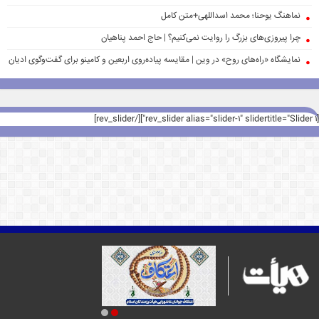
نماهنگ یوحنا؛ محمد اسداللهی+متن کامل
چرا پیروزی‌های بزرگ را روایت نمی‌کنیم؟ | حاج احمد پناهیان
نمایشگاه «راه‌های روح» در وین | مقایسه پیاده‌روی اربعین و کامینو برای گفت‌وگوی ادیان
[rev_slider alias="slider-1" slidertitle="Slider 1"][/rev_slider]