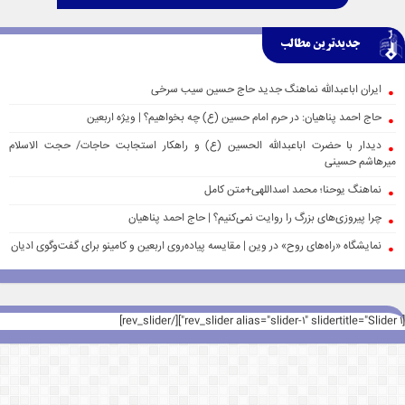
جدیدترین مطالب
ایران اباعبدالله نماهنگ جدید حاج حسین سیب سرخی
حاج احمد پناهیان: در حرم امام حسین (ع) چه بخواهیم؟ | ویژه اربعین
دیدار با حضرت اباعبدالله الحسین (ع) و راهکار استجابت حاجات/ حجت الاسلام
میرهاشم حسینی
نماهنگ یوحنا؛ محمد اسداللهی+متن کامل
چرا پیروزی‌های بزرگ را روایت نمی‌کنیم؟ | حاج احمد پناهیان
نمایشگاه «راه‌های روح» در وین | مقایسه پیاده‌روی اربعین و کامینو برای گفت‌وگوی ادیان
[rev_slider alias="slider-1" slidertitle="Slider 1"][/rev_slider]