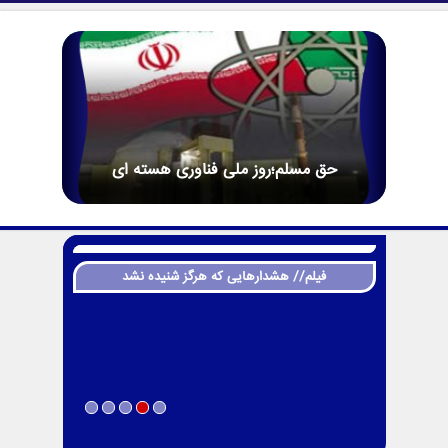
حق مسلم؛روز ملی فناوری هسته ای
فیلم// هشدارهایی که هرگز شنیده نشد