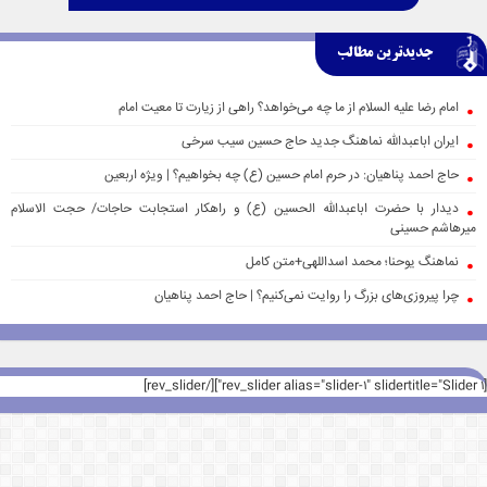
جدیدترین مطالب
امام رضا علیه السلام از ما چه می‌خواهد؟ راهی از زیارت تا معیت امام
ایران اباعبدالله نماهنگ جدید حاج حسین سیب سرخی
حاج احمد پناهیان: در حرم امام حسین (ع) چه بخواهیم؟ | ویژه اربعین
دیدار با حضرت اباعبدالله الحسین (ع) و راهکار استجابت حاجات/ حجت الاسلام
میرهاشم حسینی
نماهنگ یوحنا؛ محمد اسداللهی+متن کامل
چرا پیروزی‌های بزرگ را روایت نمی‌کنیم؟ | حاج احمد پناهیان
[rev_slider alias="slider-1" slidertitle="Slider 1"][/rev_slider]