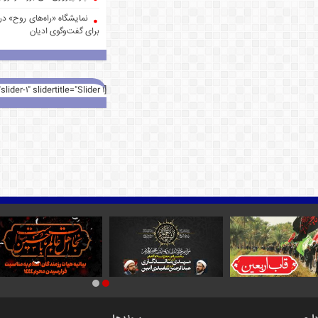
نمایشگاه «راه‌های روح» در 
برای گفت‌وگوی ادیان
[rev_slider alias="slider-1" slidertitle="Slider 1"][/rev_slider]