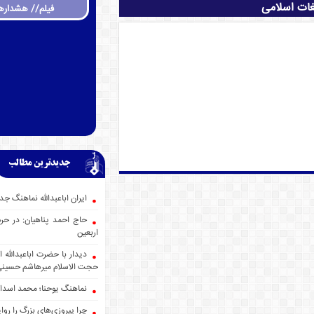
غات اسلامی
فیلم// هشداره
جدیدترین مطالب
ایران اباعبدالله نماهنگ
حاج احمد پناهیان: در حر
اربعین
دیدار با حضرت اباعبدالله
حجت الاسلام میرهاشم حسین
نماهنگ یوحنا؛ محمد اسدا
چرا پیروزی‌های بزرگ را روا