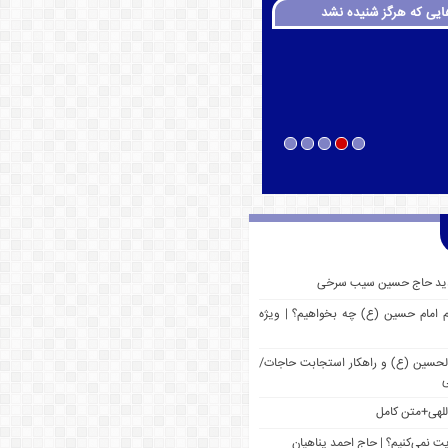
ایی که هرگز شنیده نشد
 جدید حاج حسین سیب سرخی
م امام حسین (ع) چه بخواهیم؟ | ویژه
 الحسین (ع) و راهکار استجابت حاجات/
ی
للهی+متن کامل
یت نمی‌کنیم؟ | حاج احمد پناهیان