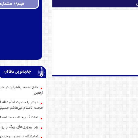
فیلم// هشداره
جدیدترین مطالب
حاج احمد پناهیان: در حر
اربعین
دیدار با حضرت اباعبدالله
حجت الاسلام میرهاشم حسین
نماهنگ یوحنا؛ محمد اسدا
چرا پیروزی‌های بزرگ را روا
نمایشگاه «راه‌های روح» در 