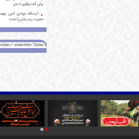
برای گفت‌وگوی ادیان
آیت‌الله جوادی آملی: نهضت
حضرت زینب(س) است
[rev_slider alias="slider-1" slidertitle="Slider 1"][/rev_slider]