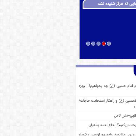
ایی که هرگز شنیده نشد
م امام حسین (ع) چه بخواهیم؟ | ویژه
 الحسین (ع) و راهکار استجابت حاجات/
ی
للهی+متن کامل
یت نمی‌کنیم؟ | حاج احمد پناهیان
وین | مقایسه پیاده‌روی اربعین و کامینو