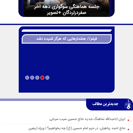
جلسه هماهنگی سوگواری دهه آخر
صفردرلردگان +تصویر
فیلم// هشدارهایی که هرگز شنیده نشد
جدیدترین مطالب
ایران اباعبدالله نماهنگ جدید حاج حسین سیب سرخی
حاج احمد پناهیان: در حرم امام حسین (ع) چه بخواهیم؟ | ویژه اربعین