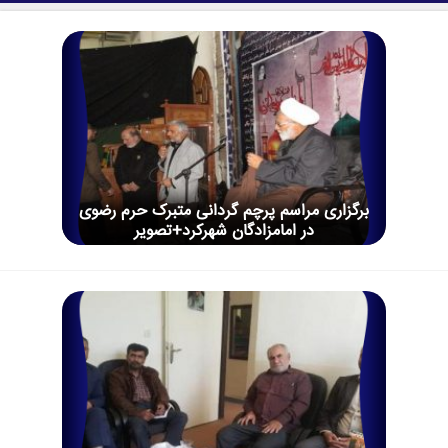
برگزاری مراسم پرچم گردانی متبرک حرم رضوی
در امامزادگان شهرکرد+تصویر