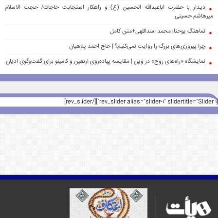
دیدار با حضرت اباعبدالله الحسین (ع) و راهکار استجابت حاجات/ حجت الاسلام
میرهاشم حسینی
نماهنگ یوحنا؛ محمد اسداللهی+متن کامل
چرا پیروزی‌های بزرگ را روایت نمی‌کنیم؟ | حاج احمد پناهیان
نمایشگاه «راه‌های روح» در وین | مقایسه پیاده‌روی اربعین و کامینو برای گفت‌وگوی ادیان
[rev_slider alias="slider-1" slidertitle="Slider 1"][/rev_slider]