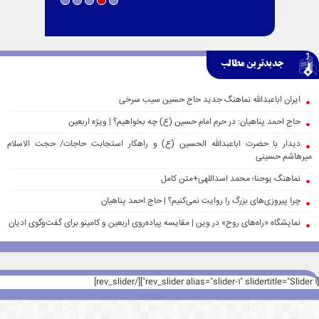
جدیدترین مطالب
ایران اباعبدالله نماهنگ جدید حاج حسین سیب سرخی
حاج احمد پناهیان: در حرم امام حسین (ع) چه بخواهیم؟ | ویژه اربعین
دیدار با حضرت اباعبدالله الحسین (ع) و راهکار استجابت حاجات/ حجت الاسلام
میرهاشم حسینی
نماهنگ یوحنا؛ محمد اسداللهی+متن کامل
چرا پیروزی‌های بزرگ را روایت نمی‌کنیم؟ | حاج احمد پناهیان
نمایشگاه «راه‌های روح» در وین | مقایسه پیاده‌روی اربعین و کامینو برای گفت‌وگوی ادیان
[rev_slider alias="slider-1" slidertitle="Slider 1"][/rev_slider]