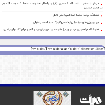
دیدار با حضرت اباعبدالله الحسین (ع) و راهکار استجابت حاجات/ حجت الاسلام
میرهاشم حسینی
نماهنگ یوحنا؛ محمد اسداللهی+متن کامل
چرا پیروزی‌های بزرگ را روایت نمی‌کنیم؟ | حاج احمد پناهیان
نمایشگاه «راه‌های روح» در وین | مقایسه پیاده‌روی اربعین و کامینو برای گفت‌وگوی ادیان
[rev_slider alias="slider-1" slidertitle="Slider 1"][/rev_slider]