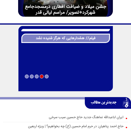
جشن میلاد و ضیافت افطاری درمسجدجامع
شهرکرد+تصویر/ مراسم لیالی قدر
فیلم// هشدارهایی که هرگز شنیده نشد
جدیدترین مطالب
ایران اباعبدالله نماهنگ جدید حاج حسین سیب سرخی
حاج احمد پناهیان: در حرم امام حسین (ع) چه بخواهیم؟ | ویژه اربعین