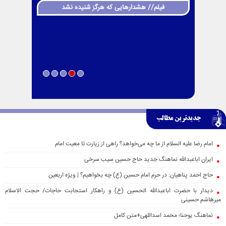
فیلم// هشدارهایی که هرگز شنیده نشد
جدیدترین مطالب
امام رضا علیه السلام از ما چه می‌خواهد؟ راهی از زیارت تا معیت امام
ایران اباعبدالله نماهنگ جدید حاج حسین سیب سرخی
حاج احمد پناهیان: در حرم امام حسین (ع) چه بخواهیم؟ | ویژه اربعین
دیدار با حضرت اباعبدالله الحسین (ع) و راهکار استجابت حاجات/ حجت الاسلام
میرهاشم حسینی
نماهنگ یوحنا؛ محمد اسداللهی+متن کامل