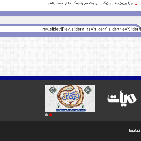
چرا پیروزی‌های بزرگ را روایت نمی‌کنیم؟ | حاج احمد پناهیان
[rev_slider alias="slider-1" slidertitle="Slider 1"][/rev_slider]
نمادها