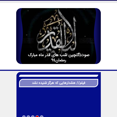
صوت|گلچین شب های قدر ماه مبارک
رمضان94
فیلم// هشدارهایی که هرگز شنیده نشد