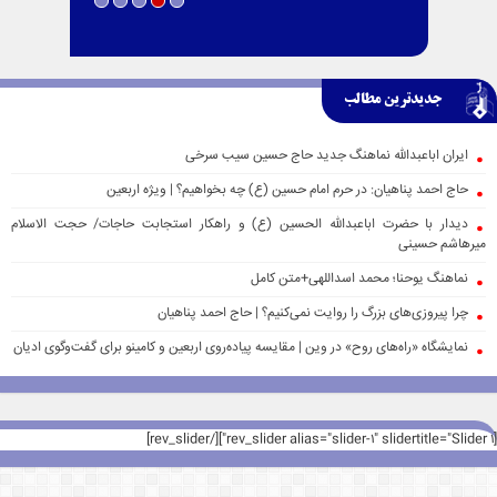
جدیدترین مطالب
ایران اباعبدالله نماهنگ جدید حاج حسین سیب سرخی
حاج احمد پناهیان: در حرم امام حسین (ع) چه بخواهیم؟ | ویژه اربعین
دیدار با حضرت اباعبدالله الحسین (ع) و راهکار استجابت حاجات/ حجت الاسلام
میرهاشم حسینی
نماهنگ یوحنا؛ محمد اسداللهی+متن کامل
چرا پیروزی‌های بزرگ را روایت نمی‌کنیم؟ | حاج احمد پناهیان
نمایشگاه «راه‌های روح» در وین | مقایسه پیاده‌روی اربعین و کامینو برای گفت‌وگوی ادیان
[rev_slider alias="slider-1" slidertitle="Slider 1"][/rev_slider]