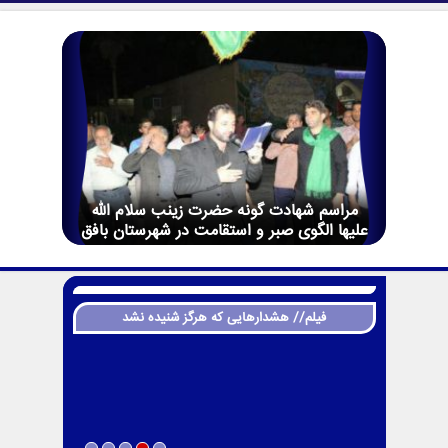
مراسم شهادت گونه حضرت زینب سلام الله
علیها الگوی صبر و استقامت در شهرستان بافق
فیلم// هشدارهایی که هرگز شنیده نشد