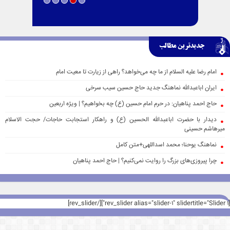
جدیدترین مطالب
امام رضا علیه السلام از ما چه می‌خواهد؟ راهی از زیارت تا معیت امام
ایران اباعبدالله نماهنگ جدید حاج حسین سیب سرخی
حاج احمد پناهیان: در حرم امام حسین (ع) چه بخواهیم؟ | ویژه اربعین
دیدار با حضرت اباعبدالله الحسین (ع) و راهکار استجابت حاجات/ حجت الاسلام
میرهاشم حسینی
نماهنگ یوحنا؛ محمد اسداللهی+متن کامل
چرا پیروزی‌های بزرگ را روایت نمی‌کنیم؟ | حاج احمد پناهیان
[rev_slider alias="slider-1" slidertitle="Slider 1"][/rev_slider]