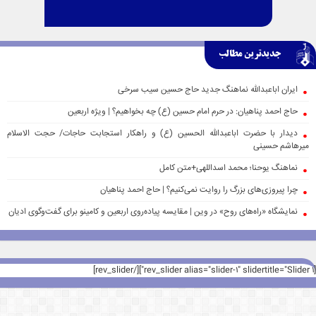
جدیدترین مطالب
ایران اباعبدالله نماهنگ جدید حاج حسین سیب سرخی
حاج احمد پناهیان: در حرم امام حسین (ع) چه بخواهیم؟ | ویژه اربعین
دیدار با حضرت اباعبدالله الحسین (ع) و راهکار استجابت حاجات/ حجت الاسلام
میرهاشم حسینی
نماهنگ یوحنا؛ محمد اسداللهی+متن کامل
چرا پیروزی‌های بزرگ را روایت نمی‌کنیم؟ | حاج احمد پناهیان
نمایشگاه «راه‌های روح» در وین | مقایسه پیاده‌روی اربعین و کامینو برای گفت‌وگوی ادیان
[rev_slider alias="slider-1" slidertitle="Slider 1"][/rev_slider]