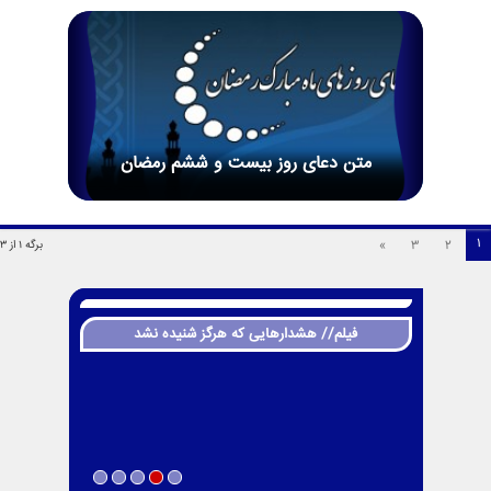
متن دعاى روز بیست و ششم رمضان
1
»
3
2
برگه 1 از 3
فیلم// هشدارهایی که هرگز شنیده نشد