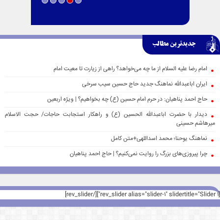
جدیدترین مطالب
امام رضا علیه السلام از ما چه می‌خواهد؟ راهی از زیارت تا معیت امام
ایران اباعبدالله نماهنگ جدید حاج حسین سیب سرخی
حاج احمد پناهیان: در حرم امام حسین (ع) چه بخواهیم؟ | ویژه اربعین
دیدار با حضرت اباعبدالله الحسین (ع) و راهکار استجابت حاجات/ حجت الاسلام
میرهاشم حسینی
نماهنگ یوحنا؛ محمد اسداللهی+متن کامل
چرا پیروزی‌های بزرگ را روایت نمی‌کنیم؟ | حاج احمد پناهیان
[rev_slider alias="slider-1" slidertitle="Slider 1"][/rev_slider]