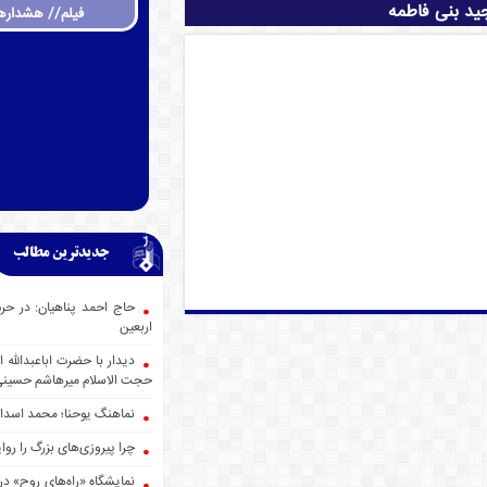
ید بنی فاطمه
فیلم// هشداره
جدیدترین مطالب
حاج احمد پناهیان: در حر
اربعین
دیدار با حضرت اباعبدالله
حجت الاسلام میرهاشم حسین
نماهنگ یوحنا؛ محمد اسدا
چرا پیروزی‌های بزرگ را روا
نمایشگاه «راه‌های روح» در 