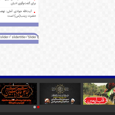
برای گفت‌وگوی ادیان
آیت‌الله جوادی آملی: نهضت
حضرت زینب(س) است
[rev_slider alias="slider-1" slidertitle="Slider 1"][/rev_slider]