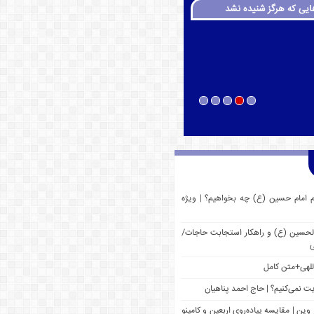
ایی که هرگز شنیده نشد
م امام حسین (ع) چه بخواهیم؟ | ویژه
 الحسین (ع) و راهکار استجابت حاجات/
ی
للهی+متن کامل
یت نمی‌کنیم؟ | حاج احمد پناهیان
وین | مقایسه پیاده‌روی اربعین و کامینو