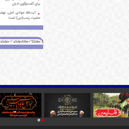
برای گفت‌وگوی ادیان
آیت‌الله جوادی آملی: نهضت
حضرت زینب(س) است
[rev_slider alias="slider-1" slidertitle="Slider 1"][/rev_slider]