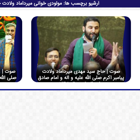
آرشیو برچسب ها:
مولودی خوانی میرداماد ولادت ح
صوت | حاج سید مهدی میرداماد ولادت
صوت | و
پیامبر اکرم صلی الله علیه و اله و امام صادق
صلی الله
علیه السلام سال 1398