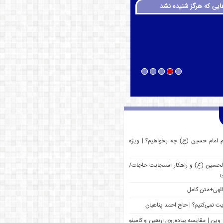
ایی که هرگز شنیده نشد
م امام حسین (ع) چه بخواهیم؟ | ویژه
 الحسین (ع) و راهکار استجابت حاجات/
ی
للهی+متن کامل
یت نمی‌کنیم؟ | حاج احمد پناهیان
وین | مقایسه پیاده‌روی اربعین و کامینو