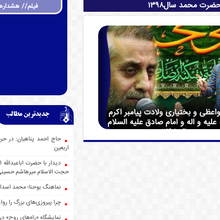
ضرت محمد سال1398
فیلم// هشداره
اعظی و بختیاری ولادت پیامبر اکرم
جدیدترین مطالب
 علیه و اله و امام صادق علیه السلام
سال 1398
حاج احمد پناهیان: در حر
اربعین
دیدار با حضرت اباعبدالله
حجت الاسلام میرهاشم حسین
نماهنگ یوحنا؛ محمد اسدا
چرا پیروزی‌های بزرگ را روا
نمایشگاه «راه‌های روح» در 