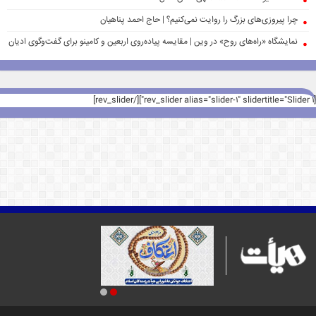
چرا پیروزی‌های بزرگ را روایت نمی‌کنیم؟ | حاج احمد پناهیان
نمایشگاه «راه‌های روح» در وین | مقایسه پیاده‌روی اربعین و کامینو برای گفت‌وگوی ادیان
[rev_slider alias="slider-1" slidertitle="Slider 1"][/rev_slider]