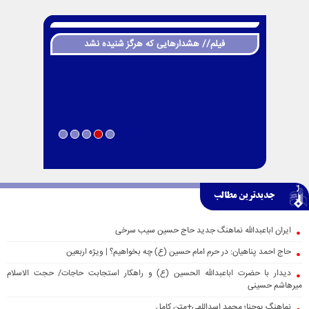
فیلم// هشدارهایی که هرگز شنیده نشد
جدیدترین مطالب
ایران اباعبدالله نماهنگ جدید حاج حسین سیب سرخی
حاج احمد پناهیان: در حرم امام حسین (ع) چه بخواهیم؟ | ویژه اربعین
دیدار با حضرت اباعبدالله الحسین (ع) و راهکار استجابت حاجات/ حجت الاسلام
میرهاشم حسینی
نماهنگ یوحنا؛ محمد اسداللهی+متن کامل