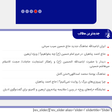
جدیدترین مطالب
ایران اباعبدالله نماهنگ جدید حاج حسین سیب سرخی
حاج احمد پناهیان: در حرم امام حسین (ع) چه بخواهیم؟ | ویژه اربعین
دیدار با حضرت اباعبدالله الحسین (ع) و راهکار استجابت حاجات/ حجت الاسلام
میرهاشم حسینی
نماهنگ یوحنا؛ محمد اسداللهی+متن کامل
چرا پیروزی‌های بزرگ را روایت نمی‌کنیم؟ | حاج احمد پناهیان
نمایشگاه «راه‌های روح» در وین | مقایسه پیاده‌روی اربعین و کامینو برای گفت‌وگوی ادیان
[rev_slider alias="slider-1" slidertitle="Slider 1"][/rev_slider]