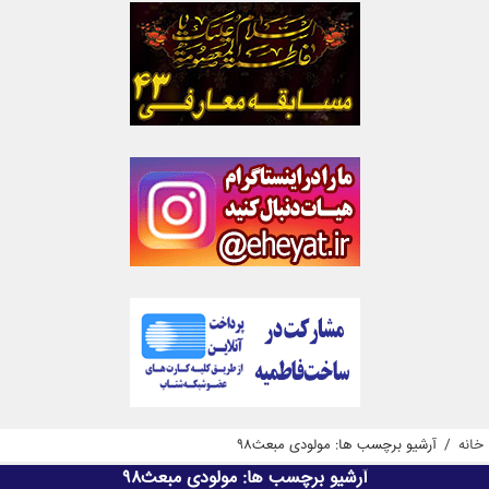
خانه
/
آرشیو برچسب ها: مولودی مبعث98
آرشیو برچسب ها:
مولودی مبعث98