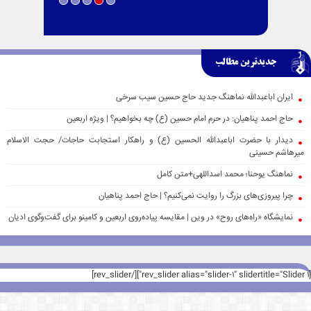
جدیدترین مطالب
ایران اباعبدالله نماهنگ جدید حاج حسین سیب سرخی
حاج احمد پناهیان: در حرم امام حسین (ع) چه بخواهیم؟ | ویژه اربعین
دیدار با حضرت اباعبدالله الحسین (ع) و راهکار استجابت حاجات/ حجت الاسلام
میرهاشم حسینی
نماهنگ یوحنا؛ محمد اسداللهی+متن کامل
چرا پیروزی‌های بزرگ را روایت نمی‌کنیم؟ | حاج احمد پناهیان
نمایشگاه «راه‌های روح» در وین | مقایسه پیاده‌روی اربعین و کامینو برای گفت‌وگوی ادیان
[rev_slider alias="slider-1" slidertitle="Slider 1"][/rev_slider]