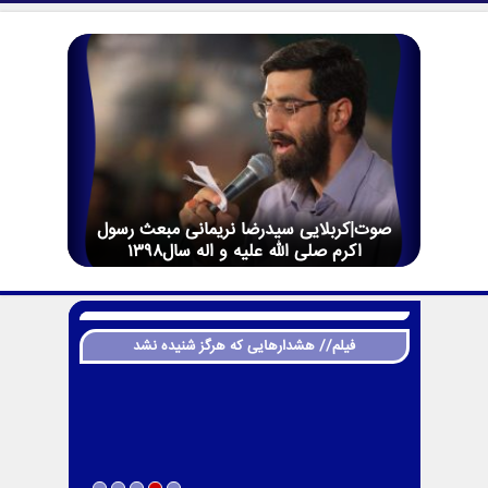
صوت|کربلایی سیدرضا نریمانی مبعث رسول
اکرم صلی الله علیه و اله سال1398
فیلم// هشدارهایی که هرگز شنیده نشد