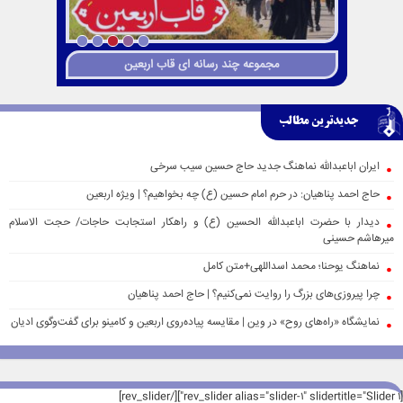
مجموعه چند رسانه ای قاب اربعین
جدیدترین مطالب
ایران اباعبدالله نماهنگ جدید حاج حسین سیب سرخی
حاج احمد پناهیان: در حرم امام حسین (ع) چه بخواهیم؟ | ویژه اربعین
دیدار با حضرت اباعبدالله الحسین (ع) و راهکار استجابت حاجات/ حجت الاسلام
میرهاشم حسینی
نماهنگ یوحنا؛ محمد اسداللهی+متن کامل
چرا پیروزی‌های بزرگ را روایت نمی‌کنیم؟ | حاج احمد پناهیان
نمایشگاه «راه‌های روح» در وین | مقایسه پیاده‌روی اربعین و کامینو برای گفت‌وگوی ادیان
[rev_slider alias="slider-1" slidertitle="Slider 1"][/rev_slider]