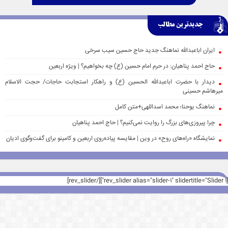
جدیدترین مطالب
ایران اباعبدالله نماهنگ جدید حاج حسین سیب سرخی
حاج احمد پناهیان: در حرم امام حسین (ع) چه بخواهیم؟ | ویژه اربعین
دیدار با حضرت اباعبدالله الحسین (ع) و راهکار استجابت حاجات/ حجت الاسلام
میرهاشم حسینی
نماهنگ یوحنا؛ محمد اسداللهی+متن کامل
چرا پیروزی‌های بزرگ را روایت نمی‌کنیم؟ | حاج احمد پناهیان
نمایشگاه «راه‌های روح» در وین | مقایسه پیاده‌روی اربعین و کامینو برای گفت‌وگوی ادیان
[rev_slider alias="slider-1" slidertitle="Slider 1"][/rev_slider]