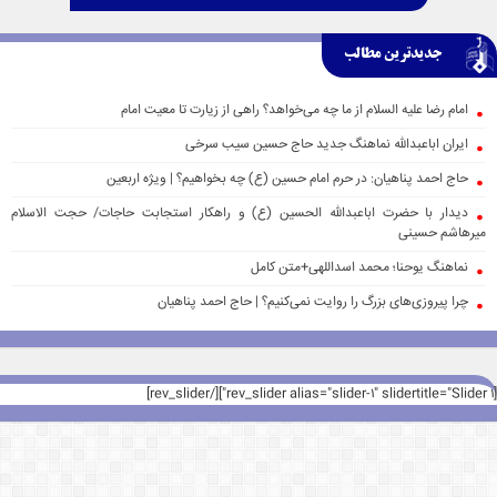
جدیدترین مطالب
امام رضا علیه السلام از ما چه می‌خواهد؟ راهی از زیارت تا معیت امام
ایران اباعبدالله نماهنگ جدید حاج حسین سیب سرخی
حاج احمد پناهیان: در حرم امام حسین (ع) چه بخواهیم؟ | ویژه اربعین
دیدار با حضرت اباعبدالله الحسین (ع) و راهکار استجابت حاجات/ حجت الاسلام
میرهاشم حسینی
نماهنگ یوحنا؛ محمد اسداللهی+متن کامل
چرا پیروزی‌های بزرگ را روایت نمی‌کنیم؟ | حاج احمد پناهیان
[rev_slider alias="slider-1" slidertitle="Slider 1"][/rev_slider]