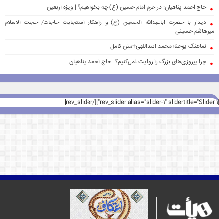
حاج احمد پناهیان: در حرم امام حسین (ع) چه بخواهیم؟ | ویژه اربعین
دیدار با حضرت اباعبدالله الحسین (ع) و راهکار استجابت حاجات/ حجت الاسلام
میرهاشم حسینی
نماهنگ یوحنا؛ محمد اسداللهی+متن کامل
چرا پیروزی‌های بزرگ را روایت نمی‌کنیم؟ | حاج احمد پناهیان
[rev_slider alias="slider-1" slidertitle="Slider 1"][/rev_slider]