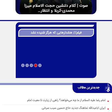
صوت | کلام دلنشین حجت الاسلام میرزا
محمدی-کربلا و انتظار…
فیلم// هشدارهایی که هرگز شنیده نشد
جدیدترین مطالب
امام رضا علیه السلام از ما چه می‌خواهد؟ راهی از زیارت تا معیت امام
ایران اباعبدالله نماهنگ جدید حاج حسین سیب سرخی