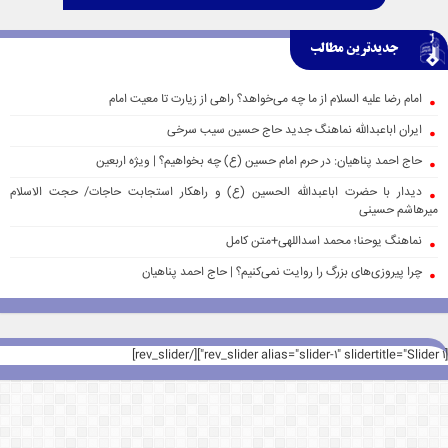
جدیدترین مطالب
امام رضا علیه السلام از ما چه می‌خواهد؟ راهی از زیارت تا معیت امام
ایران اباعبدالله نماهنگ جدید حاج حسین سیب سرخی
حاج احمد پناهیان: در حرم امام حسین (ع) چه بخواهیم؟ | ویژه اربعین
دیدار با حضرت اباعبدالله الحسین (ع) و راهکار استجابت حاجات/ حجت الاسلام
میرهاشم حسینی
نماهنگ یوحنا؛ محمد اسداللهی+متن کامل
چرا پیروزی‌های بزرگ را روایت نمی‌کنیم؟ | حاج احمد پناهیان
[rev_slider alias="slider-1" slidertitle="Slider 1"][/rev_slider]