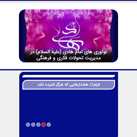
نوآوری های امام هادی (علیه السلام) در
مدیریت تحولات فکری و فرهنگی
فیلم// هشدارهایی که هرگز شنیده نشد