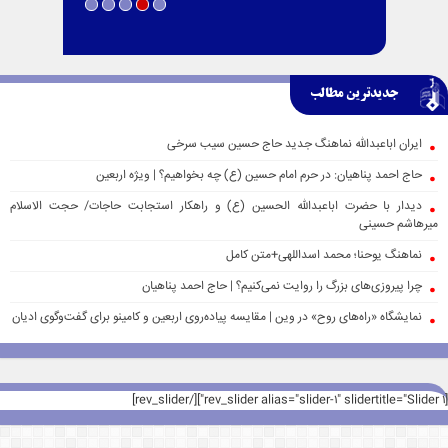
جدیدترین مطالب
ایران اباعبدالله نماهنگ جدید حاج حسین سیب سرخی
حاج احمد پناهیان: در حرم امام حسین (ع) چه بخواهیم؟ | ویژه اربعین
دیدار با حضرت اباعبدالله الحسین (ع) و راهکار استجابت حاجات/ حجت الاسلام
میرهاشم حسینی
نماهنگ یوحنا؛ محمد اسداللهی+متن کامل
چرا پیروزی‌های بزرگ را روایت نمی‌کنیم؟ | حاج احمد پناهیان
نمایشگاه «راه‌های روح» در وین | مقایسه پیاده‌روی اربعین و کامینو برای گفت‌وگوی ادیان
[rev_slider alias="slider-1" slidertitle="Slider 1"][/rev_slider]