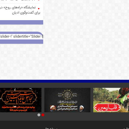
نمایشگاه «راه‌های روح» در 
برای گفت‌وگوی ادیان
[rev_slider alias="slider-1" slidertitle="Slider 1"][/rev_slider]