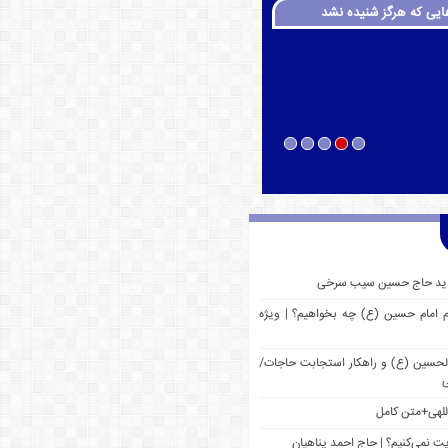
ایی که هرگز شنیده نشد
 جدید حاج حسین سیب سرخی
م امام حسین (ع) چه بخواهیم؟ | ویژه
 الحسین (ع) و راهکار استجابت حاجات/
ی
للهی+متن کامل
یت نمی‌کنیم؟ | حاج احمد پناهیان