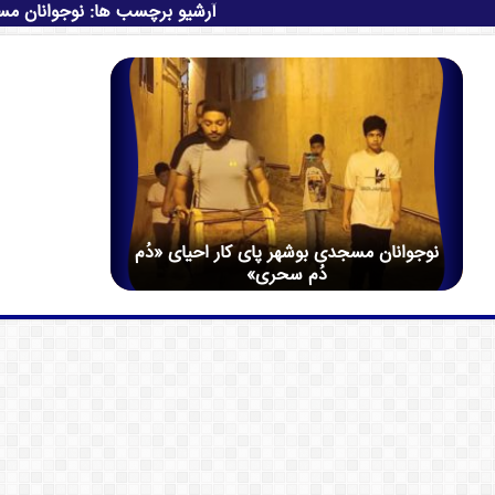
آرشیو برچسب ها:
نوجوانان م
نوجوانان مسجدی بوشهر پای کار احیای «دُم
دُم سحری»