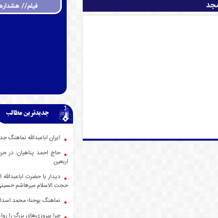
سجد
فیلم// هشداره
جدیدترین مطالب
ایران اباعبدالله نماهنگ
حاج احمد پناهیان: در حر
اربعین
دیدار با حضرت اباعبدالله
حجت الاسلام میرهاشم حسین
نماهنگ یوحنا؛ محمد اسدا
چرا پیروزی‌های بزرگ را روا