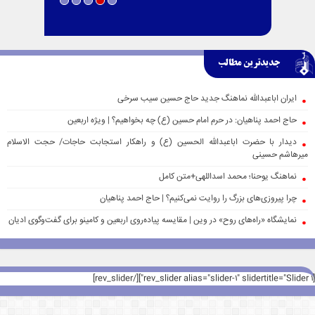
جدیدترین مطالب
ایران اباعبدالله نماهنگ جدید حاج حسین سیب سرخی
حاج احمد پناهیان: در حرم امام حسین (ع) چه بخواهیم؟ | ویژه اربعین
دیدار با حضرت اباعبدالله الحسین (ع) و راهکار استجابت حاجات/ حجت الاسلام
میرهاشم حسینی
نماهنگ یوحنا؛ محمد اسداللهی+متن کامل
چرا پیروزی‌های بزرگ را روایت نمی‌کنیم؟ | حاج احمد پناهیان
نمایشگاه «راه‌های روح» در وین | مقایسه پیاده‌روی اربعین و کامینو برای گفت‌وگوی ادیان
[rev_slider alias="slider-1" slidertitle="Slider 1"][/rev_slider]