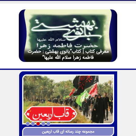
معرفی کتاب | کتاب”بانوی بهشتی : حضرت
فاطمه زهرا سلام الله علیها”
مجموعه چند رسانه ای قاب اربعین