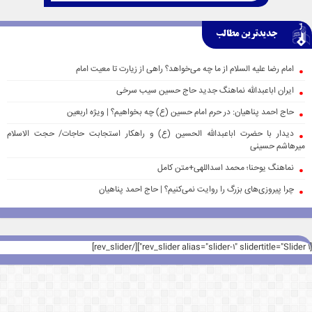
جدیدترین مطالب
امام رضا علیه السلام از ما چه می‌خواهد؟ راهی از زیارت تا معیت امام
ایران اباعبدالله نماهنگ جدید حاج حسین سیب سرخی
حاج احمد پناهیان: در حرم امام حسین (ع) چه بخواهیم؟ | ویژه اربعین
دیدار با حضرت اباعبدالله الحسین (ع) و راهکار استجابت حاجات/ حجت الاسلام
میرهاشم حسینی
نماهنگ یوحنا؛ محمد اسداللهی+متن کامل
چرا پیروزی‌های بزرگ را روایت نمی‌کنیم؟ | حاج احمد پناهیان
[rev_slider alias="slider-1" slidertitle="Slider 1"][/rev_slider]