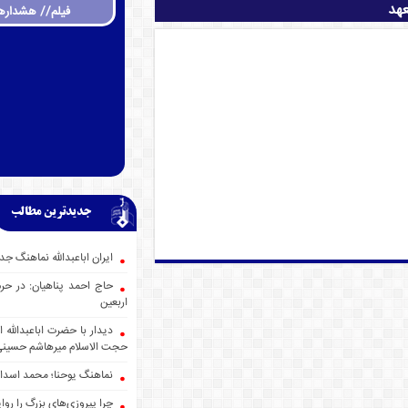
عهد
فیلم// هشداره
جدیدترین مطالب
ایران اباعبدالله نماهنگ
حاج احمد پناهیان: در حر
اربعین
دیدار با حضرت اباعبدالله
حجت الاسلام میرهاشم حسین
نماهنگ یوحنا؛ محمد اسدا
چرا پیروزی‌های بزرگ را روا