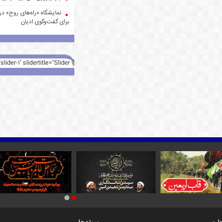
نمایشگاه «راه‌های روح» در 
برای گفت‌وگوی ادیان
[rev_slider alias="slider-1" slidertitle="Slider 1"][/rev_slider]