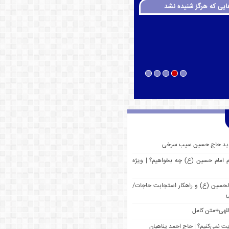
ایی که هرگز شنیده نشد
 جدید حاج حسین سیب سرخی
م امام حسین (ع) چه بخواهیم؟ | ویژه
 الحسین (ع) و راهکار استجابت حاجات/
ی
للهی+متن کامل
یت نمی‌کنیم؟ | حاج احمد پناهیان