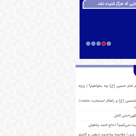
ایی که هرگز شنیده نشد
م امام حسین (ع) چه بخواهیم؟ | ویژه
 الحسین (ع) و راهکار استجابت حاجات/
ی
للهی+متن کامل
یت نمی‌کنیم؟ | حاج احمد پناهیان
وین | مقایسه پیاده‌روی اربعین و کامینو