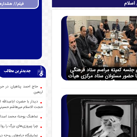
اسلام
فیلم// هشداره
ی جلسه کمیته مراسم ستاد فرهنگی
جدیدترین مطالب
با حضور مسئولان ستاد مرکزی هیأت
رزمندگان اسلام
حاج احمد پناهیان: در حر
اربعین
دیدار با حضرت اباعبدالله
حجت الاسلام میرهاشم حسین
نماهنگ یوحنا؛ محمد اسدا
چرا پیروزی‌های بزرگ را روا
نمایشگاه «راه‌های روح» در 