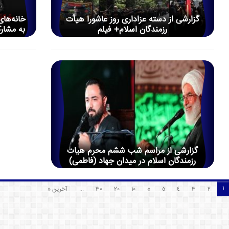
گزارشی از دسته عزاداری روز عاشورا هیأت
خانه‌های
رزمندگان اسلام+ فیلم
به مشار
گزارشی از مراسم شب ششم محرم هیات
رزمندگان اسلام در میدان جهاد (فاطمی)
1
2
3
4
5
»
10
20
30
...
آخرین «