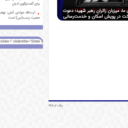
برای گفت‌وگوی ادیان
 ما، میزبان زائران رهبر شهید؛ دعوت
آیت‌الله جوادی آملی: نهضت
کت در پویش اسکان و خدمت‌رسانی
حضرت زینب(س) است
[rev_slider alias="slider-1" slidertitle="Slider 1"][/rev_slider]
برگه 1 از 348