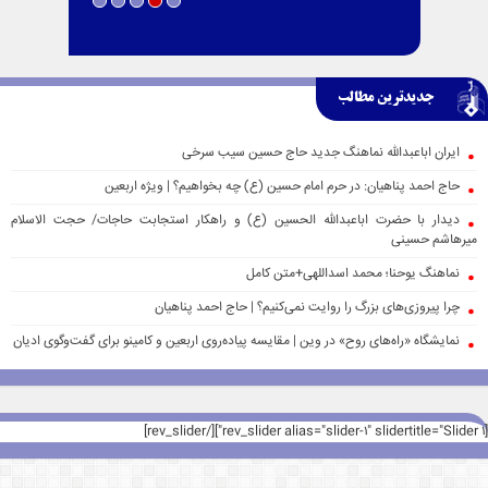
جدیدترین مطالب
ایران اباعبدالله نماهنگ جدید حاج حسین سیب سرخی
حاج احمد پناهیان: در حرم امام حسین (ع) چه بخواهیم؟ | ویژه اربعین
دیدار با حضرت اباعبدالله الحسین (ع) و راهکار استجابت حاجات/ حجت الاسلام
میرهاشم حسینی
نماهنگ یوحنا؛ محمد اسداللهی+متن کامل
چرا پیروزی‌های بزرگ را روایت نمی‌کنیم؟ | حاج احمد پناهیان
نمایشگاه «راه‌های روح» در وین | مقایسه پیاده‌روی اربعین و کامینو برای گفت‌وگوی ادیان
[rev_slider alias="slider-1" slidertitle="Slider 1"][/rev_slider]