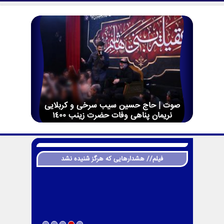
صوت | حاج حسین سیب سرخی و کربلایی
نریمان پناهی وفات حضرت زینب 1400
فیلم// هشدارهایی که هرگز شنیده نشد